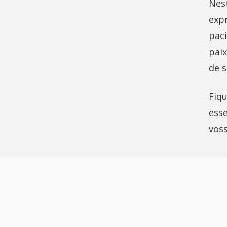
Nes
exp
pac
paix
de 
Fiq
ess
vos