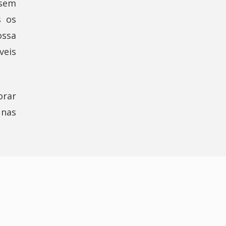
 sem
s os
ossa
veis
orar
 nas